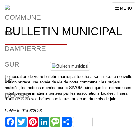
Toggle
MENU
navigation
BULLETIN MUNICIPAL
L’élaboration de votre bulletin municipal touche à sa fin. Cette nouvelle
édition retrace une année de vie de notre commune : les projets
réalisés, les actions menées par le SIVOM, ainsi que les nombreuses
initiatives et animations portées par les associations locales. Il sera
distribué dans vos boîtes aux lettres au cours du mois de juin.
Publié le 01/06/2026
Facebook
Twitter
Pinterest
LinkedIn
Message
Share