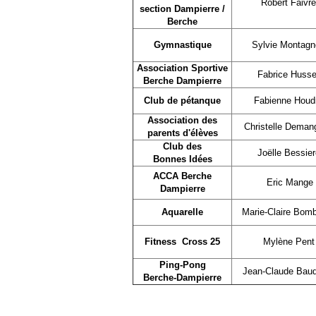
Robert Faivr
section Dampierre /
Berche
Gymnastique
Sylvie Montag
Association Sportive
Fabrice Husse
Berche Dampierre
Club de pétanque
Fabienne Houd
Association des
Christelle Deman
parents d'élèves
Club des
Joëlle Bessier
Bonnes Idées
ACCA Berche
Eric Mange
Dampierre
Aquarelle
Marie-Claire Bom
Fitness Cross 25
Mylène Pent
Ping-Pong
Jean-Claude Bau
Berche-Dampierre