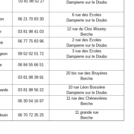
e
03 81 98 52 27
Dampierre sur le Doubs
6 rue des Ecoles
non
06 21 70 83 30
Dampierre sur le Doubs
12 rue du Clos Mourey
r
03 81 98 41 03
Berche
2 rue des Ecoles
06 77 75 83 96
ré
Dampierre sur le Doubs
3 rue des Ecoles
geon
09 52 02 01 72
Dampierre sur le Doubs
e
06 84 55 66 51
20 bis rue des Bruyères
03 81 98 39 91
Berche
10 rue Léon Bossière
barde
03 81 98 56 22
Dampierre sur le Doubs
11 rue des Chènevières
06 30 54 16 97
Berche
11 grande rue
douin
06 70 72 35 25
Berche