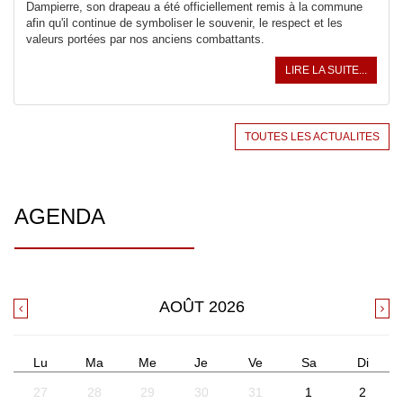
Dampierre, son drapeau a été officiellement remis à la commune
afin qu'il continue de symboliser le souvenir, le respect et les
valeurs portées par nos anciens combattants.
LIRE LA SUITE...
TOUTES LES ACTUALITES
AGENDA
AOÛT
2026
Lu
Ma
Me
Je
Ve
Sa
Di
27
28
29
30
31
1
2