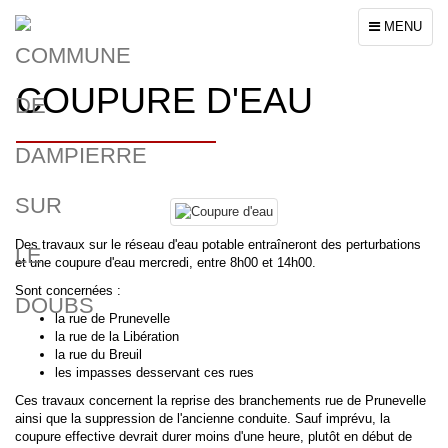
Toggle
MENU
navigation
COUPURE D'EAU
Des travaux sur le réseau d'eau potable entraîneront des perturbations
et une coupure d'eau mercredi, entre 8h00 et 14h00.
Sont concernées :
la rue de Prunevelle
la rue de la Libération
la rue du Breuil
les impasses desservant ces rues
Ces travaux concernent la reprise des branchements rue de Prunevelle
ainsi que la suppression de l'ancienne conduite. Sauf imprévu, la
coupure effective devrait durer moins d'une heure, plutôt en début de