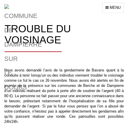
Toggle
MENU
navigation
TROUBLE DU
VOISINAGE
Nous avons demandé l’avis de la gendarmerie de Bavans quant à la
conduite à tenir lorsqu’un ou des individus viennent troubler le voisinage
comme ce fut le cas ce 26 novembre. Nous avons été alertés en fin de
journée de la présence sur les communes de Berche et de Dampierre
d’un individu réalisant du porte à porte afin de soutirer de l’argent (40 à
80 €). La personne se fait passer pour une ancienne connaissance dans
le besoin, prétextant notamment de l’hospitalisation de sa fille pour
demander de l’argent. Si par le futur vous pensez que l’on a abusé de
votre confiance, n’hésitez pas à appeler directement les gendarmes afin
qu’ils puissent réaliser une ronde. Ces patrouilles sont possibles
24h/24h.